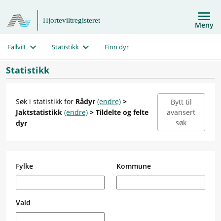
Hjorteviltregisteret
Meny
Fallvilt
Statistikk
Finn dyr
Statistikk
Søk i statistikk for
Rådyr
(endre)
>
Bytt til
Jaktstatistikk
(endre)
> Tildelte og felte
avansert
søk
dyr
Fylke
Kommune
Vald