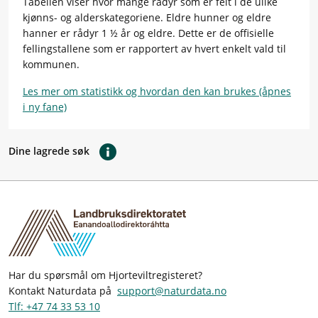
Tabellen viser hvor mange rådyr som er felt i de ulike
kjønns- og alderskategoriene. Eldre hunner og eldre
hanner er rådyr 1 ½ år og eldre. Dette er de offisielle
fellingstallene som er rapportert av hvert enkelt vald til
kommunen.
Les mer om statistikk og hvordan den kan brukes (åpnes
i ny fane)
Dine lagrede søk
Har du spørsmål om Hjorteviltregisteret?
Kontakt Naturdata på
support@naturdata.no
Tlf: +47 74 33 53 10