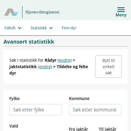
Hjorteviltregisteret
Meny
Fallvilt
Statistikk
Finn dyr
Avansert statistikk
Søk i statistikk for
Rådyr
(endre)
>
Bytt til
Jaktstatistikk
(endre)
> Tildelte og felte
enkelt
søk
dyr
Fylke
Kommune
Vald
Fra jaktår
Til jaktår