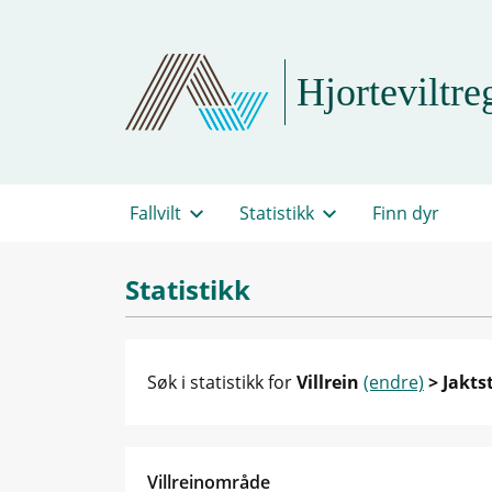
Hjorteviltreg
Fallvilt
Statistikk
Finn dyr
Statistikk
Søk i statistikk for
Villrein
(endre)
> Jakts
Villreinområde