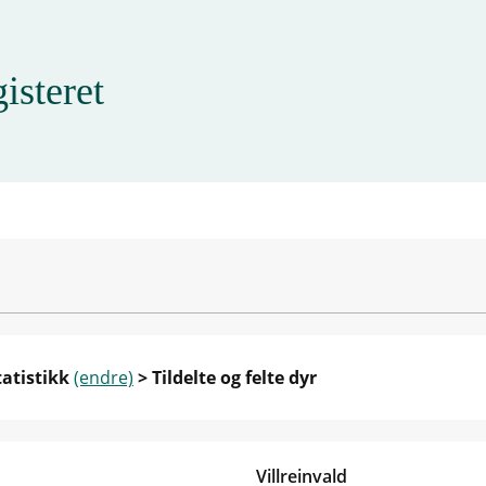
isteret
tatistikk
(endre)
> Tildelte og felte dyr
Villreinvald