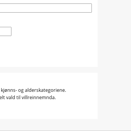
ike kjønns- og alderskategoriene.
lt vald til villreinnemnda.