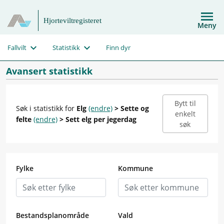
Hjorteviltregisteret
Meny
Fallvilt
Statistikk
Finn dyr
Avansert statistikk
Bytt til
Søk i statistikk for
Elg
(endre)
> Sette og
enkelt
felte
(endre)
> Sett elg per jegerdag
søk
Fylke
Kommune
Bestandsplanområde
Vald