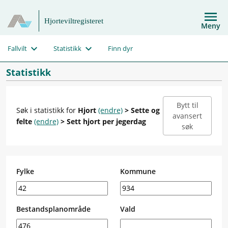
Hjorteviltregisteret
Meny
Fallvilt
Statistikk
Finn dyr
Statistikk
Bytt til
Søk i statistikk for
Hjort
(endre)
> Sette og
avansert
felte
(endre)
> Sett hjort per jegerdag
søk
Fylke
Kommune
Bestandsplanområde
Vald