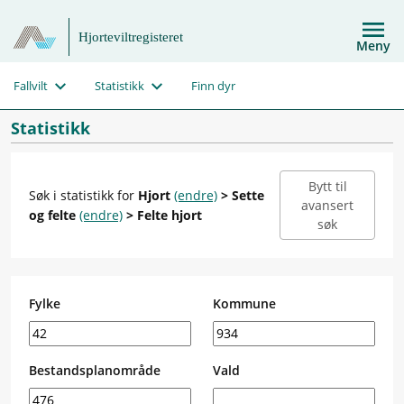
Hjorteviltregisteret
Meny
Fallvilt
Statistikk
Finn dyr
Statistikk
Bytt til
Søk i statistikk for
Hjort
(endre)
> Sette
avansert
og felte
(endre)
> Felte hjort
søk
Fylke
Kommune
Bestandsplanområde
Vald